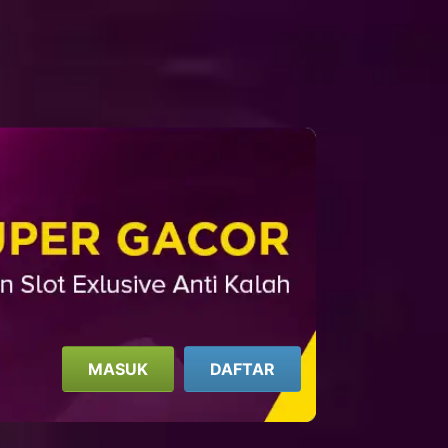
MASUK
DAFTAR