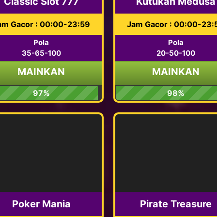
Classic Slot 777
Kutukan Medusa
am Gacor : 00:00-23:59
Jam Gacor : 00:00-23:
Pola
Pola
35-65-100
20-50-100
MAINKAN
MAINKAN
97%
98%
Poker Mania
Pirate Treasure