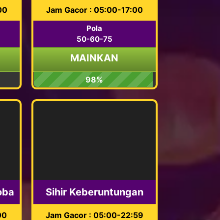
00
Jam Gacor : 05:00-17:00
Pola
50-60-75
MAINKAN
98%
oba
Sihir Keberuntungan
00
Jam Gacor : 05:00-22:59